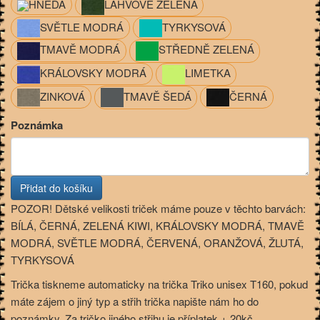
HNĚDÁ
LAHVOVĚ ZELENÁ
SVĚTLE MODRÁ
TYRKYSOVÁ
TMAVĚ MODRÁ
STŘEDNĚ ZELENÁ
KRÁLOVSKY MODRÁ
LIMETKA
ZINKOVÁ
TMAVĚ ŠEDÁ
ČERNÁ
Poznámka
POZOR! Dětské velikosti triček máme pouze v těchto barvách:
BÍLÁ, ČERNÁ, ZELENÁ KIWI, KRÁLOVSKY MODRÁ, TMAVĚ
MODRÁ, SVĚTLE MODRÁ, ČERVENÁ, ORANŽOVÁ, ŽLUTÁ,
TYRKYSOVÁ
Trička tiskneme automaticky na trička Triko unisex T160, pokud
máte zájem o jiný typ a střih trička napište nám ho do
poznámky. Za tričko jiného střihu je příplatek + 20kč.