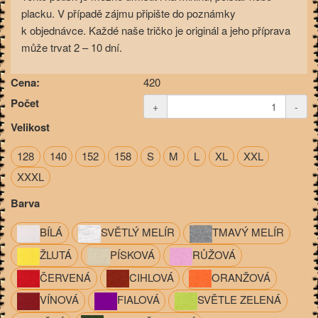
placku. V případě zájmu připište do poznámky
k objednávce. Každé naše tričko je originál a jeho příprava
může trvat 2 – 10 dní.
Cena:
420
Počet
+
-
Velikost
128
140
152
158
S
M
L
XL
XXL
XXXL
Barva
BÍLÁ
SVĚTLÝ MELÍR
TMAVÝ MELÍR
ŽLUTÁ
PÍSKOVÁ
RŮŽOVÁ
ČERVENÁ
CIHLOVÁ
ORANŽOVÁ
VÍNOVÁ
FIALOVÁ
SVĚTLE ZELENÁ