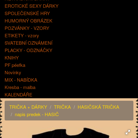
EROTICKÉ SEXY DÁRKY
SPOLEČENSKÉ HRY
HUMORNÝ OBRÁZEK
POZVÁNKY - VZORY
ETIKETY - vzory
SVATEBNÍ OZNÁMENÍ
PLACKY - ODZNÁČKY
KNIHY
PF péefka
Novinky
MIX - NABÍDKA
Kresba - malba
KALENDÁŘE
TRIČKA + DÁRKY
TRIČKA
HASIČSKÁ TRIČKA
napis predek - HASIČ