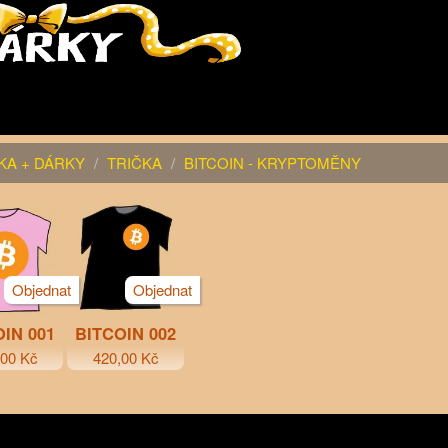
KA + DÁRKY
TRIČKA
BITCOIN - KRYPTOMĚNY
Objednat
Objednat
OIN 001
BITCOIN 002
,00 Kč
420,00 Kč