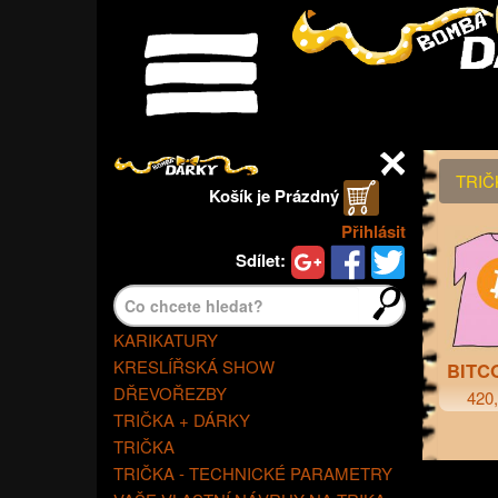
Menu
TRIČ
Košík je
Prázdný
Přihlásit
Sdílet:
Najít>
KARIKATURY
KRESLÍŘSKÁ SHOW
BITC
DŘEVOŘEZBY
420
TRIČKA + DÁRKY
TRIČKA
TRIČKA - TECHNICKÉ PARAMETRY