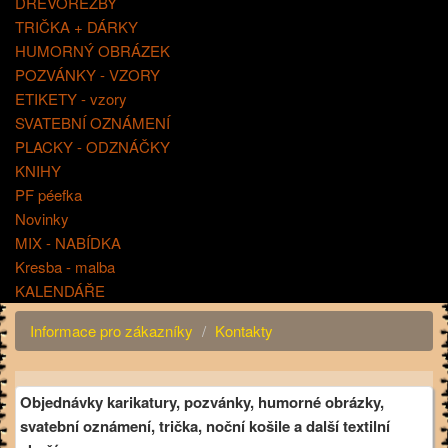
DŘEVOŘEZBY
TRIČKA + DÁRKY
HUMORNÝ OBRÁZEK
POZVÁNKY - VZORY
ETIKETY - vzory
SVATEBNÍ OZNÁMENÍ
PLACKY - ODZNÁČKY
KNIHY
PF péefka
Novinky
MIX - NABÍDKA
Kresba - malba
KALENDÁŘE
Informace pro zákazníky
Kontakty
Objednávky karikatury, pozvánky, humorné obrázky,
svatební oznámení, trička, noční košile a další textilní