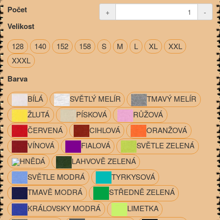
Počet
+
-
Velikost
128
140
152
158
S
M
L
XL
XXL
XXXL
Barva
BÍLÁ
SVĚTLÝ MELÍR
TMAVÝ MELÍR
ŽLUTÁ
PÍSKOVÁ
RŮŽOVÁ
ČERVENÁ
CIHLOVÁ
ORANŽOVÁ
VÍNOVÁ
FIALOVÁ
SVĚTLE ZELENÁ
HNĚDÁ
LAHVOVĚ ZELENÁ
SVĚTLE MODRÁ
TYRKYSOVÁ
TMAVĚ MODRÁ
STŘEDNĚ ZELENÁ
KRÁLOVSKY MODRÁ
LIMETKA