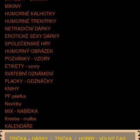
MIKINY
HUMORNÉ KALHOTKY
HUMORNÉ TRENÝRKY
NETRADIČNÍ DÁRKY
EROTICKÉ SEXY DÁRKY
SPOLEČENSKÉ HRY
HUMORNÝ OBRÁZEK
POZVÁNKY - VZORY
ETIKETY - vzory
SVATEBNÍ OZNÁMENÍ
PLACKY - ODZNÁČKY
KNIHY
PF péefka
Novinky
MIX - NABÍDKA
Kresba - malba
KALENDÁŘE
TRIČKA + DÁRKY
TRIČKA
HOBBY - VOLNÝ ČAS