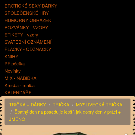
EROTICKÉ SEXY DÁRKY
SPOLEČENSKÉ HRY
HUMORNÝ OBRÁZEK
POZVÁNKY - VZORY
ETIKETY - vzory
SVATEBNÍ OZNÁMENÍ
PLACKY - ODZNÁČKY
KNIHY
PF péefka
Novinky
MIX - NABÍDKA
Kresba - malba
KALENDÁŘE
TRIČKA + DÁRKY
TRIČKA
MYSLIVECKÁ TRIČKA
Špatný den na posedu je lepší, jak dobrý den v práci +
JMÉNO