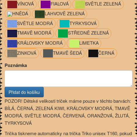
VÍNOVÁ
FIALOVÁ
SVĚTLE ZELENÁ
HNĚDÁ
LAHVOVĚ ZELENÁ
SVĚTLE MODRÁ
TYRKYSOVÁ
TMAVĚ MODRÁ
STŘEDNĚ ZELENÁ
KRÁLOVSKY MODRÁ
LIMETKA
ZINKOVÁ
TMAVĚ ŠEDÁ
ČERNÁ
Poznámka
POZOR! Dětské velikosti triček máme pouze v těchto barvách:
BÍLÁ, ČERNÁ, ZELENÁ KIWI, KRÁLOVSKY MODRÁ, TMAVĚ
MODRÁ, SVĚTLE MODRÁ, ČERVENÁ, ORANŽOVÁ, ŽLUTÁ,
TYRKYSOVÁ
Trička tiskneme automaticky na trička Triko unisex T160, pokud