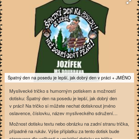
Špatný den na posedu je lepší, jak dobrý den v práci + JMÉNO
Myslivecké tričko s humorným potiskem a možností
dotisku: Špatný den na posedu je lepší, jak dobrý den
v práci! Na tričko si můžete nechat dotisknout jméno
oslavence, číslovku, název mysliveckého sdružení…
Možnost dotisku textu nebo obrázku na zadní stranu trička,
případně na rukáv. Výše příplatku za tento dotisk bude
stanovena dle velikosti a umístění dotisku na tričko.