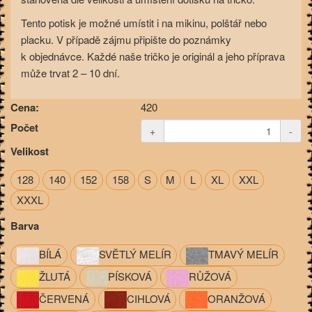
Tento potisk je možné umístit i na mikinu, polštář nebo
placku. V případě zájmu připište do poznámky
k objednávce. Každé naše tričko je originál a jeho příprava
může trvat 2 – 10 dní.
Cena:
420
Počet
+
-
Velikost
128
140
152
158
S
M
L
XL
XXL
XXXL
Barva
BÍLÁ
SVĚTLÝ MELÍR
TMAVÝ MELÍR
ŽLUTÁ
PÍSKOVÁ
RŮŽOVÁ
ČERVENÁ
CIHLOVÁ
ORANŽOVÁ