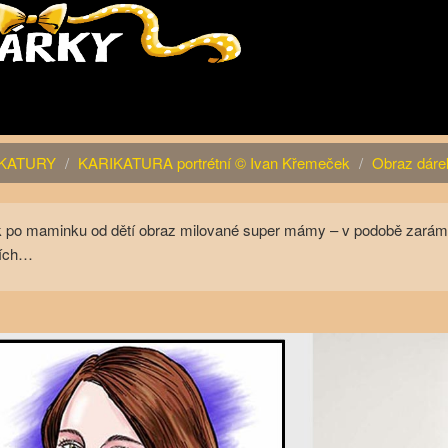
KATURY
KARIKATURA portrétní © Ivan Křemeček
Obraz dá
 po maminku od dětí obraz milované super mámy – v podobě zarámov
čích…