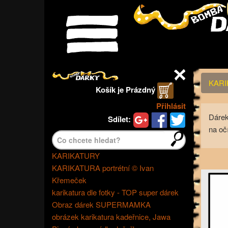
Menu
KARI
Košík je
Prázdný
Přihlásit
Dárek
Sdílet:
na o
Najít>
KARIKATURY
KARIKATURA portrétní © Ivan
Křemeček
karikatura dle fotky - TOP super dárek
Obraz dárek SUPERMAMKA
obrázek karikatura kadeřnice, Jawa