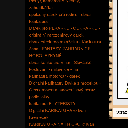
Pionýr, kamarádky lyžařky,
zahrádkářka
společný dárek pro rodinu - obraz
karikatura
Dárek pro PEKAŘKU - CUKRÁŘKU -
originální narozeninový dárek
obraz dárek pro manželku - Karikatura
žena - FANTASY, ZAHRADNICE,
HOROLEZKYNĚ
obraz karikatura Vinař - Slovácké
koštování - milovnice vína
karikatura motorkář - dárek
Digitální karikatury Dívka s motorkou -
Cross motorka narozeninový obraz
podle fotky
karikatura FILATERISTA
Digitální KARIKATURA © Ivan
Obraz
Křemeček
KARIKATURA NA TRIČKO © Ivan