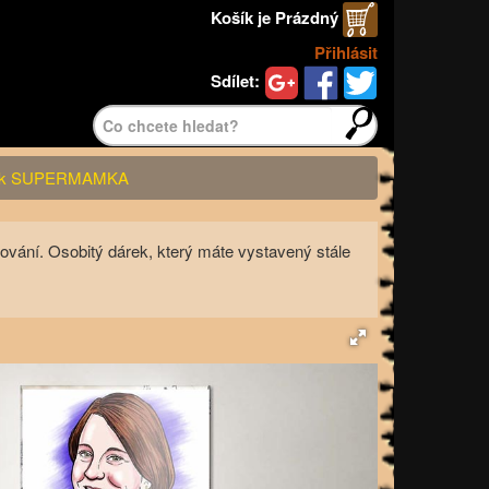
Košík je
Prázdný
Přihlásit
Sdílet:
Najít>
rek SUPERMAMKA
ání. Osobitý dárek, který máte vystavený stále