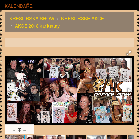
KALENDÁŘE
KRESLÍŘSKÁ SHOW
KRESLÍŘSKÉ AKCE
AKCE 2018 karikatury
__...::|::...__